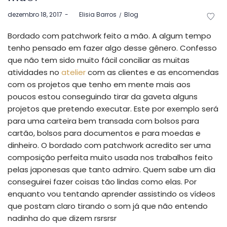
Postado
Postado
dezembro 18, 2017
by
Elisia Barros
Blog
em
em
Bordado com patchwork feito a mão. A algum tempo
tenho pensado em fazer algo desse gênero. Confesso
que não tem sido muito fácil conciliar as muitas
atividades no
atelier
com as clientes e as encomendas
com os projetos que tenho em mente mais aos
poucos estou conseguindo tirar da gaveta alguns
projetos que pretendo executar. Este por exemplo será
para uma carteira bem transada com bolsos para
cartão, bolsos para documentos e para moedas e
dinheiro. O bordado com patchwork acredito ser uma
composição perfeita muito usada nos trabalhos feito
pelas japonesas que tanto admiro. Quem sabe um dia
conseguirei fazer coisas tão lindas como elas. Por
enquanto vou tentando aprender assistindo os vídeos
que postam claro tirando o som já que não entendo
nadinha do que dizem rsrsrsr