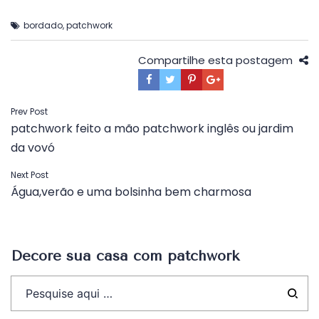
bordado
,
patchwork
Compartilhe esta postagem
Navegação
Prev Post
patchwork feito a mão patchwork inglês ou jardim
de
da vovó
Post
Next Post
Água,verão e uma bolsinha bem charmosa
Decore sua casa com patchwork