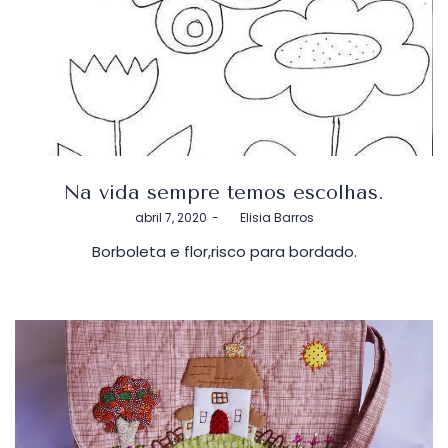
Na vida sempre temos escolhas.
Postado
abril 7, 2020
by
Elisia Barros
em
Borboleta e flor,risco para bordado.