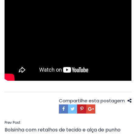
Compartilhe esta postagem
Navegação
Prev Post
Bolsinha com retalhos de tecido e alça de punho
de