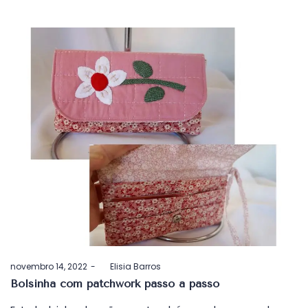
Postado
novembro 14, 2022
by
Elisia Barros
em
Bolsinha com patchwork passo a passo