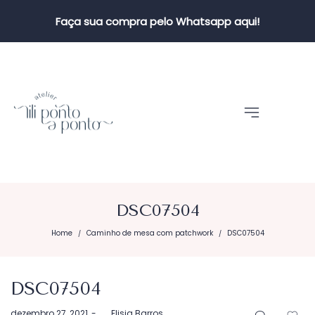
Faça sua compra pelo Whatsapp aqui!
DSC07504
Home
Caminho de mesa com patchwork
DSC07504
/
/
DSC07504
Postado
dezembro 27, 2021
by
Elisia Barros