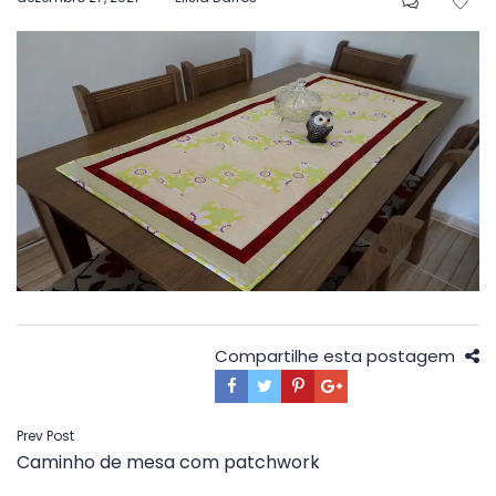
em
Compartilhe esta postagem
Navegação
Prev Post
Caminho de mesa com patchwork
de