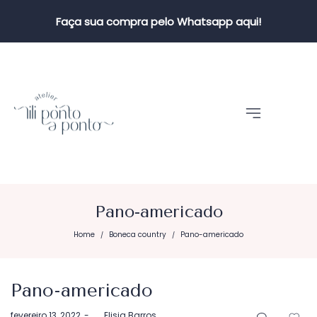
Faça sua compra pelo Whatsapp aqui!
Pano-americado
Home
Boneca country
Pano-americado
/
/
Pano-americado
Postado
fevereiro 13, 2022
by
Elisia Barros