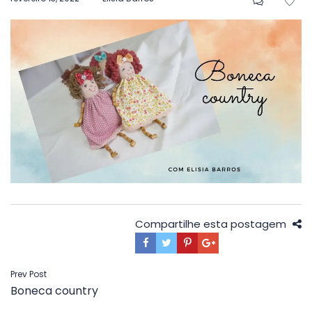
em
Compartilhe esta postagem
Navegação
Prev Post
Boneca country
de