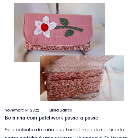
Postado
novembro 14, 2022
by
Elisia Barros
em
Bolsinha com patchwork passo a passo
Esta bolsinha de mão que também pode ser usada
como carteira é uma peça muito especial. Feita com…