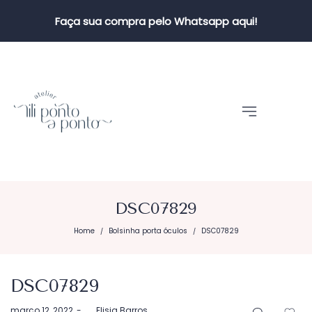
Faça sua compra pelo Whatsapp aqui!
DSC07829
Home
Bolsinha porta óculos
DSC07829
/
/
DSC07829
Postado
março 12, 2022
by
Elisia Barros