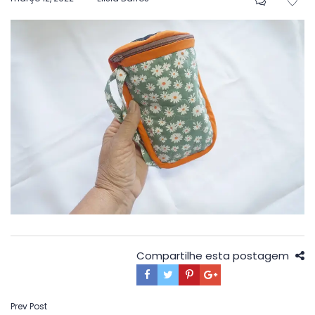
em
Compartilhe esta postagem
Navegação
Prev Post