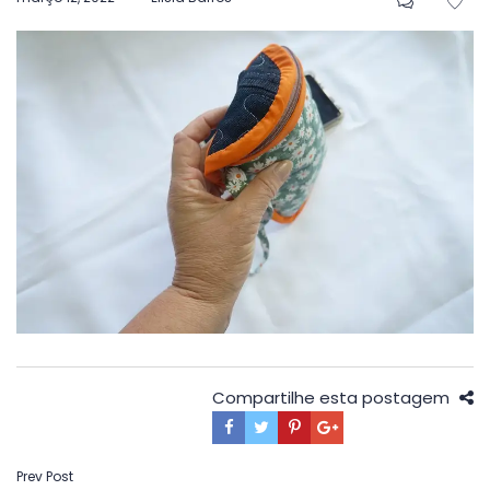
em
Compartilhe esta postagem
Navegação
Prev Post