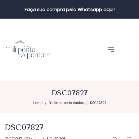
Faça sua compra pelo Whatsapp aqui!
DSC07827
Home
Bolsinha porta óculos
DSC07827
/
/
DSC07827
Postado
março 12, 2022
by
Elisia Barros