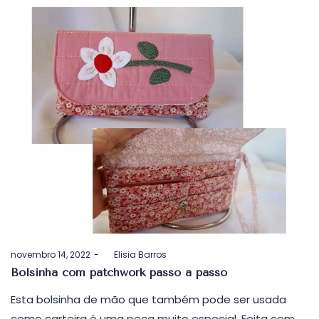
Postado
novembro 14, 2022
by
Elisia Barros
em
Bolsinha com patchwork passo a passo
Esta bolsinha de mão que também pode ser usada
como carteira é uma peça muito especial. Feita com…