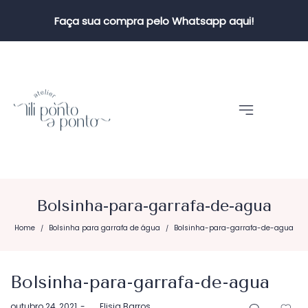
Faça sua compra pelo Whatsapp aqui!
Bolsinha-para-garrafa-de-agua
Home
Bolsinha para garrafa de água
Bolsinha-para-garrafa-de-agua
/
/
Bolsinha-para-garrafa-de-agua
Postado
outubro 24, 2021
by
Elisia Barros