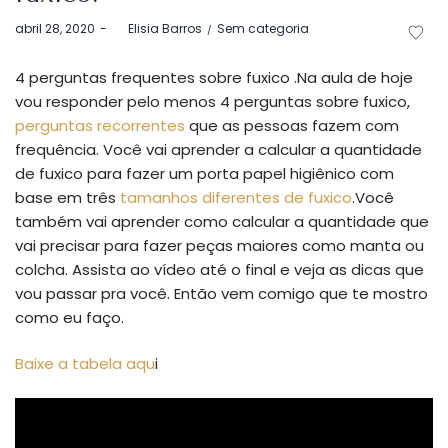
Postado
Postado
abril 28, 2020
by
Elisia Barros
Sem categoria
em
em
4 perguntas frequentes sobre fuxico .Na aula de hoje
vou responder pelo menos 4 perguntas sobre fuxico,
perguntas recorrentes
que as pessoas fazem com
frequência. Você vai aprender a calcular a quantidade
de fuxico para fazer um porta papel higiênico com
base em três
tamanhos diferentes de fuxico
.Você
também vai aprender como calcular a quantidade que
vai precisar para fazer peças maiores como manta ou
colcha. Assista ao vídeo até o final e veja as dicas que
vou passar pra você. Então vem comigo que te mostro
como eu faço.
Baixe a tabela aqu
i