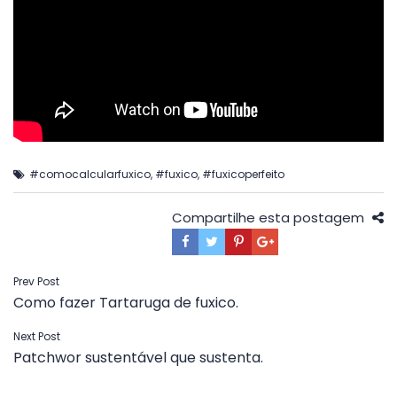
#comocalcularfuxico
,
#fuxico
,
#fuxicoperfeito
Compartilhe esta postagem
Navegação
Prev Post
Como fazer Tartaruga de fuxico.
de
Post
Next Post
Patchwor sustentável que sustenta.