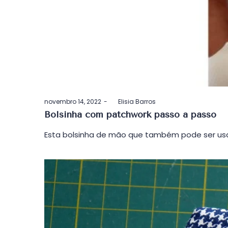
Postado
novembro 14, 2022
by
Elisia Barros
em
Bolsinha com patchwork passo a passo
Esta bolsinha de mão que também pode ser usa