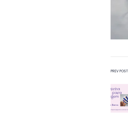
Na
PREV POST
de
Po