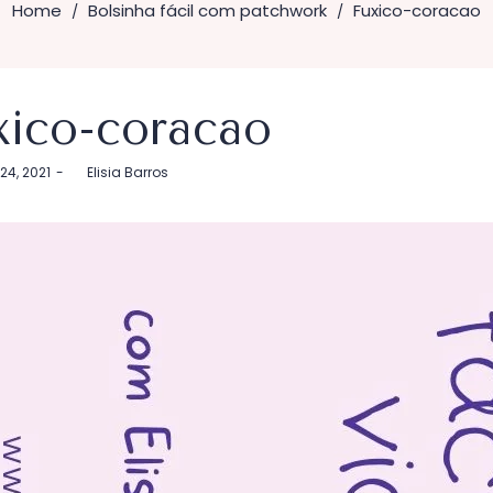
Home
Bolsinha fácil com patchwork
Fuxico-coracao
/
/
xico-coracao
24, 2021
by
Elisia Barros