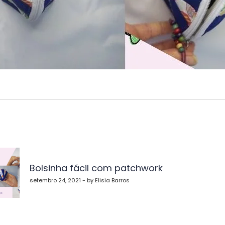
vegação
Bolsinha fácil com patchwork
st
setembro 24, 2021 - by Elisia Barros