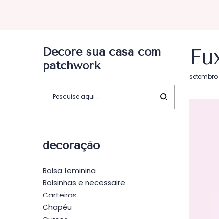
Decore sua casa com
Fu
patchwork
Postado
setembro 
em
decoração
Bolsa feminina
Bolsinhas e necessaire
Carteiras
Chapéu