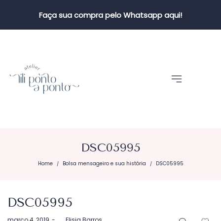
Faça sua compra pelo Whatsapp aqui!
DSC05995
Home
Bolsa mensageiro e sua história
DSC05995
/
/
DSC05995
Postado
março 4, 2019
by
Elisia Barros