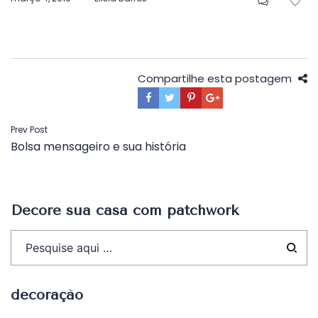
em
Compartilhe esta postagem
Navegação
Prev Post
Bolsa mensageiro e sua história
de
Post
Decore sua casa com patchwork
decoração