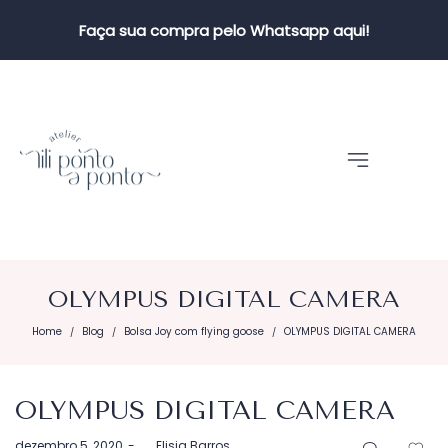
Faça sua compra pelo Whatsapp aqui!
OLYMPUS DIGITAL CAMERA
Home
Blog
Bolsa Joy com flying goose
OLYMPUS DIGITAL CAMERA
/
/
/
OLYMPUS DIGITAL CAMERA
Postado
dezembro 5, 2020
by
Elisia Barros