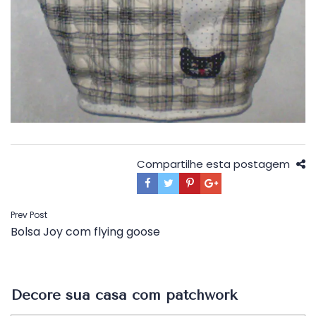
Compartilhe esta postagem
Navegação
Prev Post
Bolsa Joy com flying goose
de
Post
Decore sua casa com patchwork