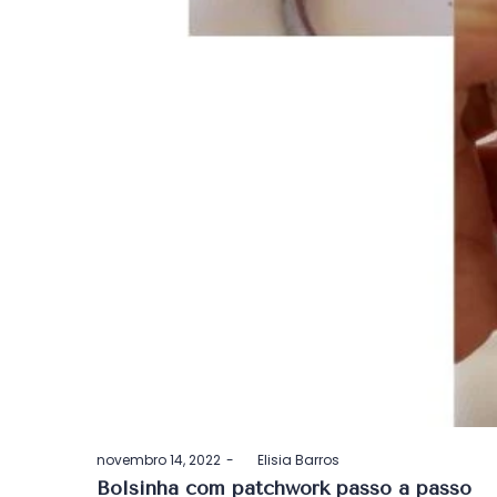
Postado
novembro 14, 2022
by
Elisia Barros
em
Bolsinha com patchwork passo a passo