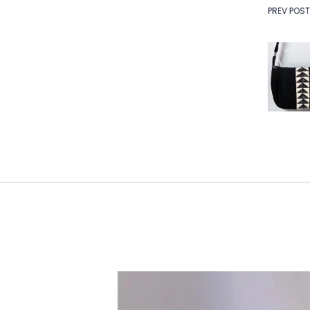
Na
PREV POST
de
Po