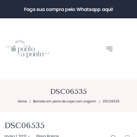
Faça sua compra pelo Whatsapp aqui!
DSC06535
Home
Barrado em pano de copa com origami.
DSC06535
/
/
DSC06535
Postado
maio 1, 2021
by
Elisia Barros