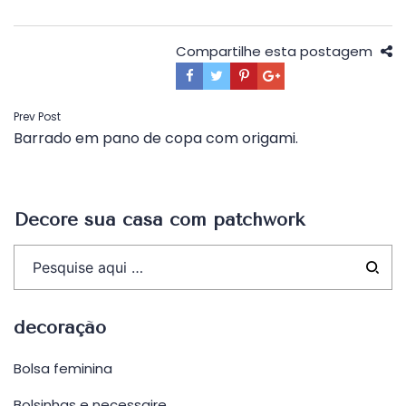
Compartilhe esta postagem
Navegação
Prev Post
Barrado em pano de copa com origami.
de
Post
Decore sua casa com patchwork
decoração
Bolsa feminina
Bolsinhas e necessaire