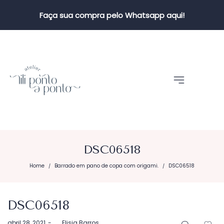
Faça sua compra pelo Whatsapp aqui!
DSC06518
Home
Barrado em pano de copa com origami.
DSC06518
/
/
DSC06518
Postado
abril 28, 2021
by
Elisia Barros