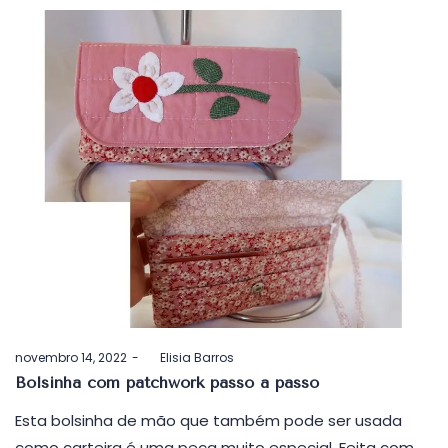
Postado
novembro 14, 2022
by
Elisia Barros
em
Bolsinha com patchwork passo a passo
Esta bolsinha de mão que também pode ser usada
como carteira é uma peça muito especial. Feita com…