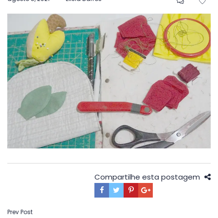
em
Compartilhe esta postagem
Navegação
Prev Post