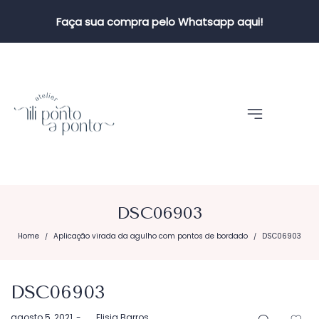
Faça sua compra pelo Whatsapp aqui!
DSC06903
Home
Aplicação virada da agulho com pontos de bordado
DSC06903
/
/
DSC06903
Postado
agosto 5, 2021
by
Elisia Barros