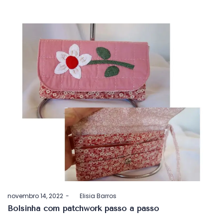
Postado
novembro 14, 2022
by
Elisia Barros
em
Bolsinha com patchwork passo a passo