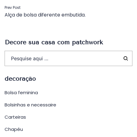
Navegação
Prev Post
Alça de bolsa diferente embutida.
de
Post
Decore sua casa com patchwork
decoração
Bolsa feminina
Bolsinhas e necessaire
Carteiras
Chapéu