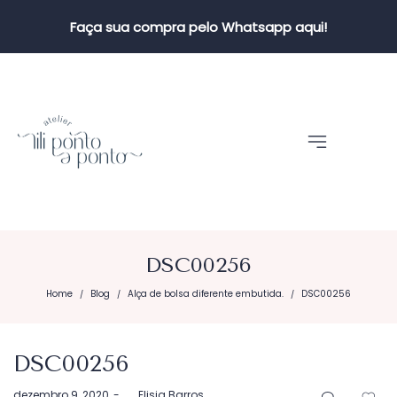
Faça sua compra pelo Whatsapp aqui!
DSC00256
Home
Blog
Alça de bolsa diferente embutida.
DSC00256
/
/
/
DSC00256
Postado
dezembro 9, 2020
by
Elisia Barros