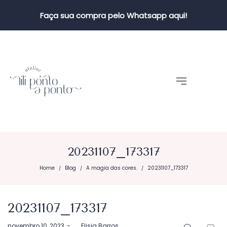
Faça sua compra pelo Whatsapp aqui!
20231107_173317
Home
Blog
A magia das cores.
20231107_173317
/
/
/
20231107_173317
Postado
novembro 10, 2023
by
Elisia Barros