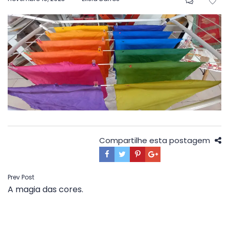
em
Compartilhe esta postagem
Navegação
Prev Post
A magia das cores.
de
Post