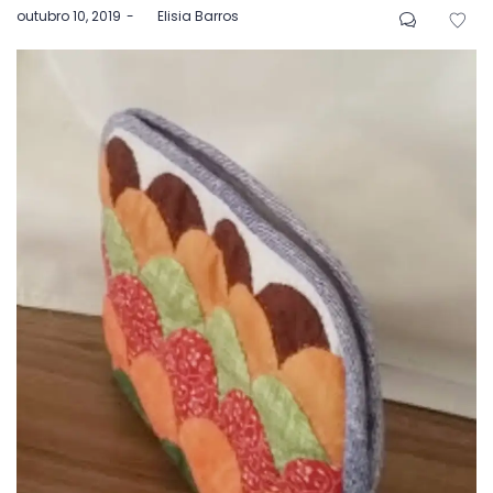
Postado
outubro 10, 2019
by
Elisia Barros
em