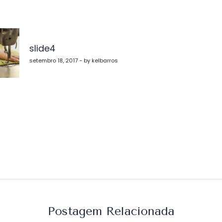
vegação
slide4
st
setembro 18, 2017 - by kelbarros
Postagem Relacionada