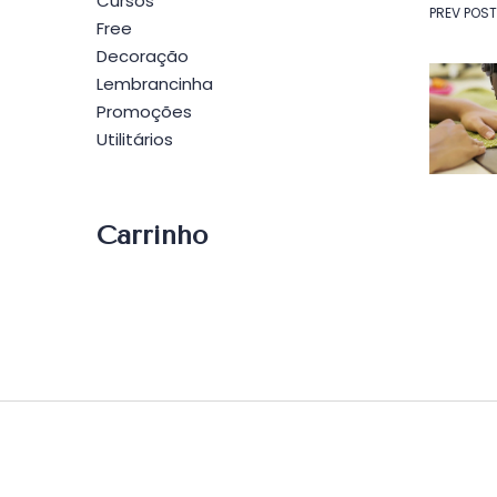
Cursos
Na
PREV POST
Free
Decoração
de
Lembrancinha
Promoções
Po
Utilitários
Carrinho