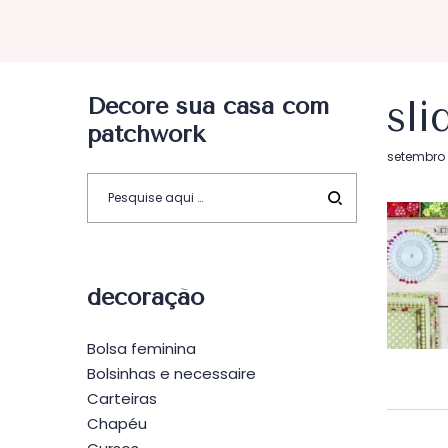
Decore sua casa com
sli
patchwork
Postado
setembro 
em
decoração
Bolsa feminina
Bolsinhas e necessaire
Carteiras
Chapéu