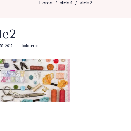
Home
slide4
slide2
/
/
de2
18, 2017
by
kelbarros