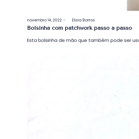
Postado
novembro 14, 2022
by
Elisia Barros
em
Bolsinha com patchwork passo a passo
Esta bolsinha de mão que também pode ser usa