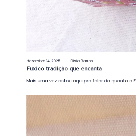
Postado
dezembro 14, 2025
by
Elisia Barros
em
Fuxico tradição que encanta
Mais uma vez estou aqui pra falar do quanto o Fu