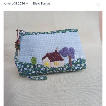
Postado
janeiro 31, 2026
by
Elisia Barros
em