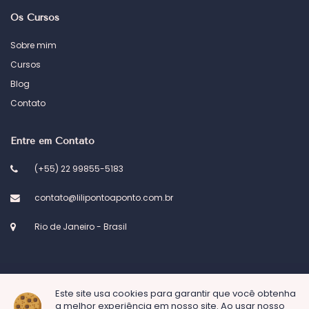
Os Cursos
Sobre mim
Cursos
Blog
Contato
Entre em Contato
(+55) 22 99855-5183
contato@lilipontoaponto.com.br
Rio de Janeiro - Brasil
Este site usa cookies para garantir que você obtenha
© 2023 Atelier Lili ponto a ponto. Desenvolvido por
Kel Designs
a melhor experiência em nosso site. Ao usar nosso