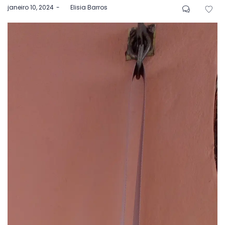
Postado
janeiro 10, 2024
by
Elisia Barros
em