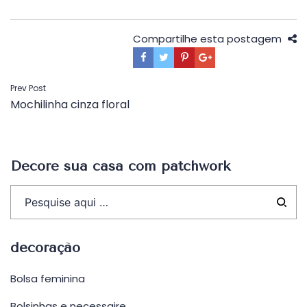
Compartilhe esta postagem
Navegação
Prev Post
Mochilinha cinza floral
de
Post
Decore sua casa com patchwork
decoração
Bolsa feminina
Bolsinhas e necessaire