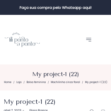
Faça sua compra pelo Whatsapp aqui!
My project-1 (22)
Home
Loja
Bolsa feminina
Mochilinha cinza floral
My project-1 (22)
/
/
/
/
My project-1 (22)
Postado
abril 7, 2023
by
Elisia Barros