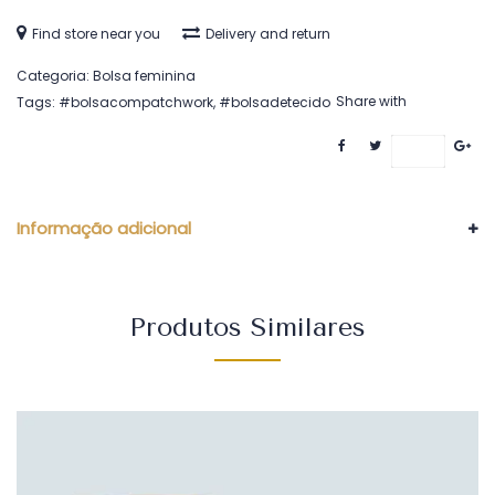
Find store near you
Delivery and return
Categoria:
Bolsa feminina
Share with
Tags:
#bolsacompatchwork
,
#bolsadetecido
Save
Informação adicional
Produtos Similares