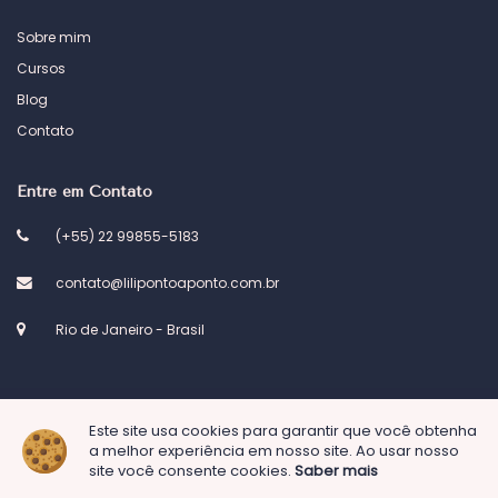
Sobre mim
Cursos
Blog
Contato
Entre em Contato
(+55) 22 99855-5183
contato@lilipontoaponto.com.br
Rio de Janeiro - Brasil
Este site usa cookies para garantir que você obtenha
© 2023 Atelier Lili ponto a ponto. Desenvolvido por
Kel Designs
a melhor experiência em nosso site. Ao usar nosso
site você consente cookies.
Saber mais