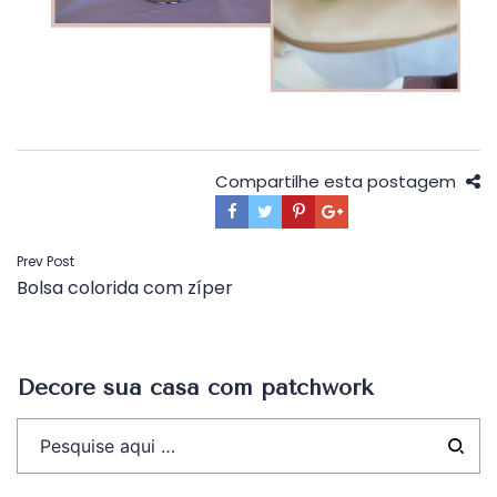
Compartilhe esta postagem
Navegação
Prev Post
Bolsa colorida com zíper
de
Post
Decore sua casa com patchwork