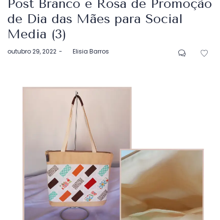
Post Branco e Rosa de Promoção
de Dia das Mães para Social
Media (3)
Postado
outubro 29, 2022
by
Elisia Barros
em