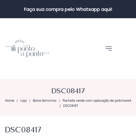
Faça sua compra pelo Whatsapp aqui!
DSC08417
Home
Loja
Bolsa feminina
Pochete verde com aplicação de patchwork
/
/
/
DSC08417
/
DSC08417