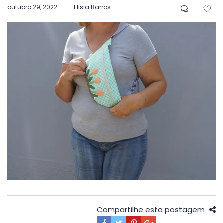
Postado
outubro 29, 2022
by
Elisia Barros
em
Compartilhe esta postagem