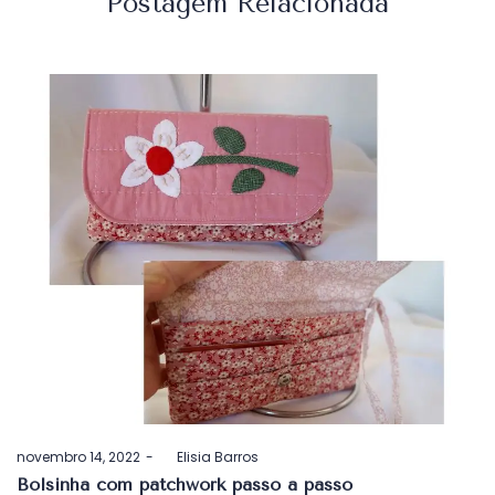
Postagem Relacionada
Postado
novembro 14, 2022
by
Elisia Barros
em
Bolsinha com patchwork passo a passo