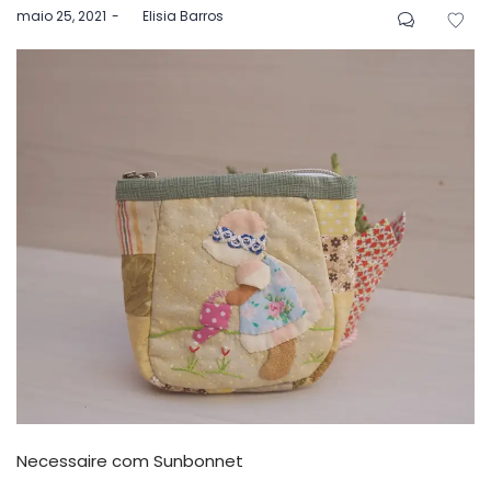
Postado
maio 25, 2021
by
Elisia Barros
em
Necessaire com Sunbonnet