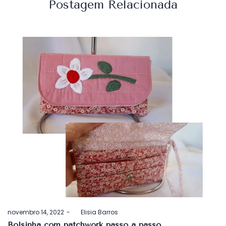
Postagem Relacionada
Postado
novembro 14, 2022
by
Elisia Barros
em
Bolsinha com patchwork passo a passo