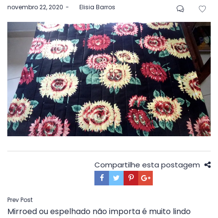
Postado
novembro 22, 2020
by
Elisia Barros
em
Compartilhe esta postagem
Navegação
Prev Post
Mirroed ou espelhado não importa é muito lindo
de