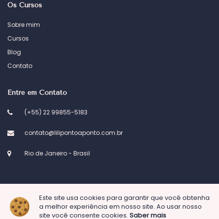
Os Cursos
Sobre mim
Cursos
Blog
Contato
Entre em Contato
(+55) 22 99855-5183
contato@lilipontoaponto.com.br
Rio de Janeiro - Brasil
Este site usa cookies para garantir que você obtenha
© 2023 Atelier Lili ponto a ponto. Desenvolvido por
Kel Designs
a melhor experiência em nosso site. Ao usar nosso
site você consente cookies.
Saber mais