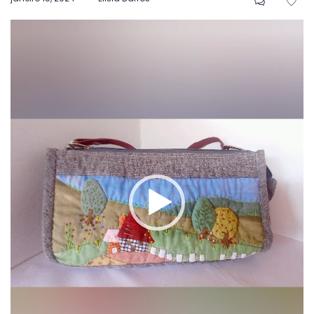
em
Tocador
de
vídeo