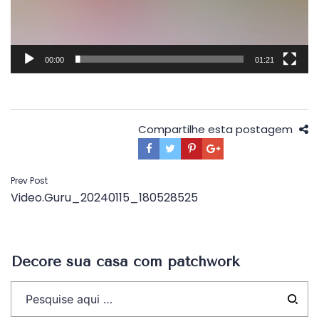
00:00
01:21
Compartilhe esta postagem
Navegação
Prev Post
Video.Guru_20240115_180528525
de
Post
Decore sua casa com patchwork