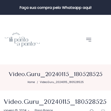
Faça sua compra pelo Whatsapp aqui!
Video.Guru_20240115_180528525
Home
Video.Guru_20240115_180528525
/
Video.Guru_20240115_180528525
Postado
janeiro 15, 2024
by
Elisia Barros