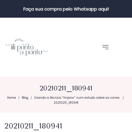
Faça sua compra pelo Whatsapp aqui!
20210211_180941
Home
Blog
Usando a técnica “Improv” num estudo sobre as corres.
/
/
/
20210211_180941
20210211_180941