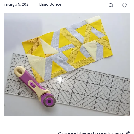
Postado
março 5, 2021
by
Elisia Barros
em
Compartilhe esta postagem