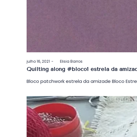
Postado
julho 16, 2021
by
Elisia Barros
em
Quilting along #bloco1 estrela da amiza
Bloco patchwork estrela da amizade Bloco Estrel