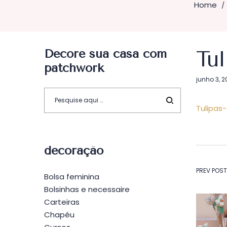
Home
/
Decore sua casa com
Tu
patchwork
Postado
junho 3, 2
em
Tulipas
decoração
Na
PREV POST
Bolsa feminina
Bolsinhas e necessaire
de
Carteiras
Chapéu