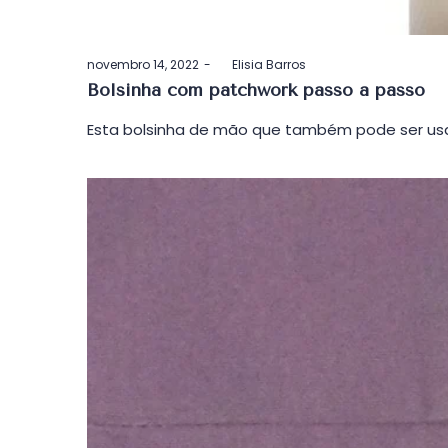
Postado
novembro 14, 2022
by
Elisia Barros
em
Bolsinha com patchwork passo a passo
Esta bolsinha de mão que também pode ser usa