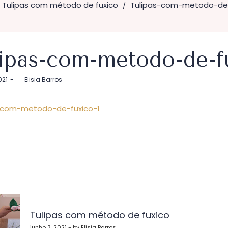
Tulipas com método de fuxico
Tulipas-com-metodo-de-
/
lipas-com-metodo-de-f
021
by
Elisia Barros
-com-metodo-de-fuxico-1
vegação
Tulipas com método de fuxico
junho 3, 2021 - by Elisia Barros