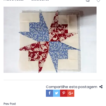
em
Compartilhe esta postagem
Navegação
Prev Post