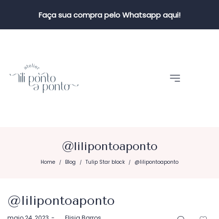
Faça sua compra pelo Whatsapp aqui!
@lilipontoaponto
Home
Blog
Tulip Star block
@lilipontoaponto
/
/
/
@lilipontoaponto
Postado
maio 24, 2023
by
Elisia Barros