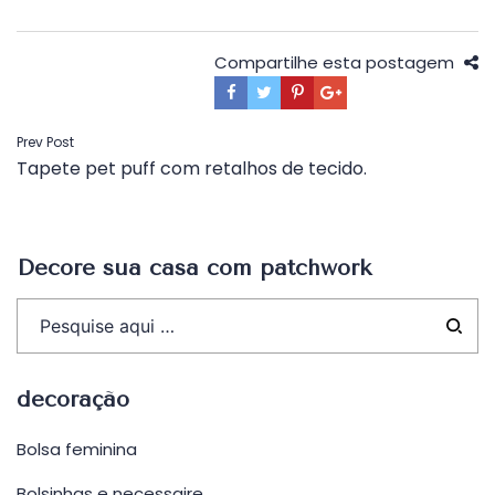
Compartilhe esta postagem
Navegação
Prev Post
Tapete pet puff com retalhos de tecido.
de
Post
Decore sua casa com patchwork
decoração
Bolsa feminina
Bolsinhas e necessaire