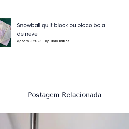
vegação
Snowball quilt block ou bloco bola
de neve
st
agosto 9, 2023 - by Elisia Barros
Postagem Relacionada