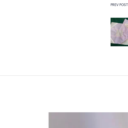
Na
PREV POST
de
Po