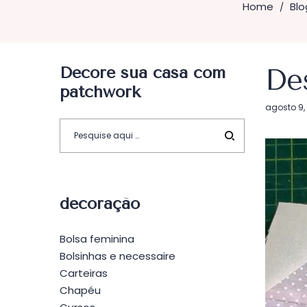
Home
Blo
/
Decore sua casa com
De
patchwork
Postado
agosto 9,
em
decoração
Bolsa feminina
Bolsinhas e necessaire
Carteiras
Chapéu