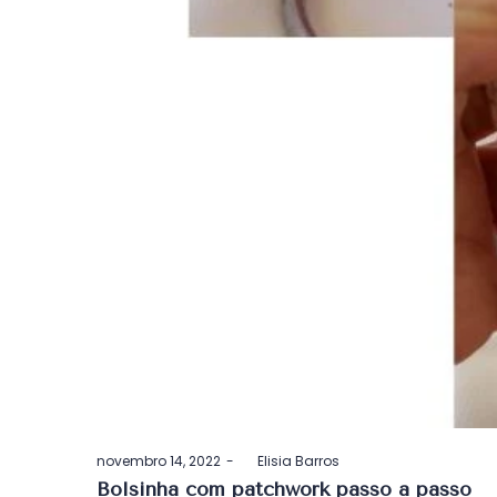
Postado
novembro 14, 2022
by
Elisia Barros
em
Bolsinha com patchwork passo a passo