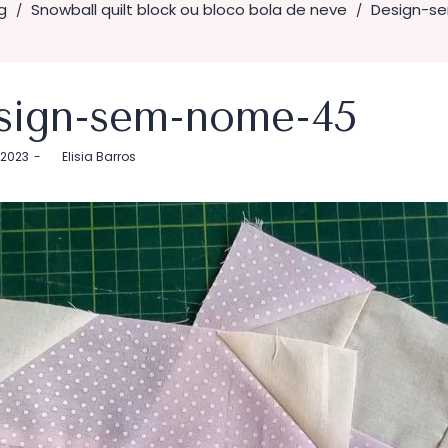
g
Snowball quilt block ou bloco bola de neve
Design-s
/
/
sign-sem-nome-45
 2023
by
Elisia Barros