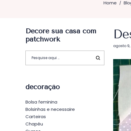
Home
Blo
/
Decore sua casa com
De
patchwork
Postado
agosto 9,
em
decoração
Bolsa feminina
Bolsinhas e necessaire
Carteiras
Chapéu