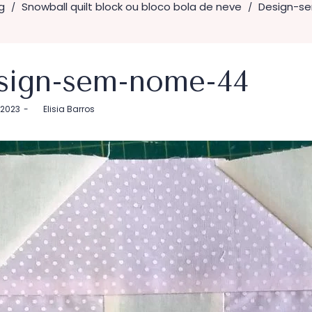
g
Snowball quilt block ou bloco bola de neve
Design-s
/
/
sign-sem-nome-44
 2023
by
Elisia Barros