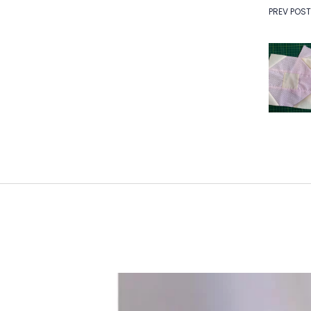
Na
PREV POST
de
Po