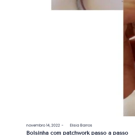
Postado
novembro 14, 2022
by
Elisia Barros
em
Bolsinha com patchwork passo a passo