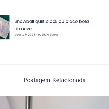
vegação
Snowball quilt block ou bloco bola
de neve
st
agosto 9, 2023 - by Elisia Barros
Postagem Relacionada