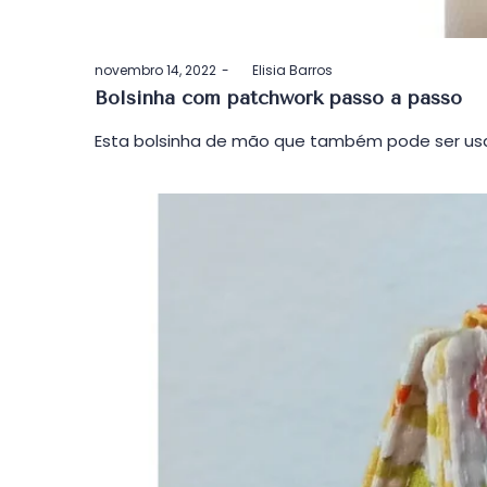
Postado
novembro 14, 2022
by
Elisia Barros
em
Bolsinha com patchwork passo a passo
Esta bolsinha de mão que também pode ser usa