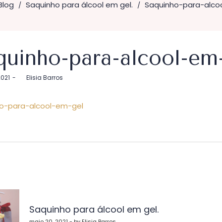
Blog
Saquinho para álcool em gel.
Saquinho-para-alco
/
/
quinho-para-alcool-em
2021
by
Elisia Barros
o-para-alcool-em-gel
vegação
Saquinho para álcool em gel.
maio 20, 2021 - by Elisia Barros