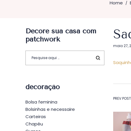
Home
/
Decore sua casa com
Sa
patchwork
Postado
maio 27, 
em
Saquinh
decoração
Na
PREV POST
Bolsa feminina
Bolsinhas e necessaire
de
Carteiras
Chapéu