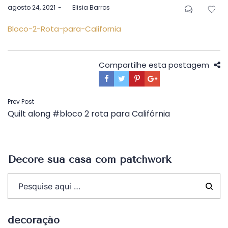
Postado
agosto 24, 2021
by
Elisia Barros
em
Bloco-2-Rota-para-California
Compartilhe esta postagem
Navegação
Prev Post
Quilt along #bloco 2 rota para Califórnia
de
Post
Decore sua casa com patchwork
decoração