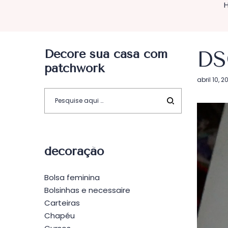
Decore sua casa com
DS
patchwork
Postado
abril 10, 2
em
decoração
Bolsa feminina
Bolsinhas e necessaire
Carteiras
Chapéu