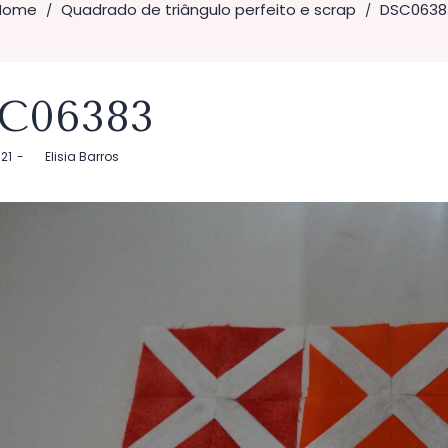
Home
Quadrado de triângulo perfeito e scrap
DSC0638
/
/
C06383
021
by
Elisia Barros