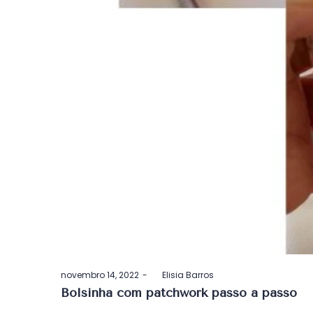
Postado
novembro 14, 2022
by
Elisia Barros
em
Bolsinha com patchwork passo a passo