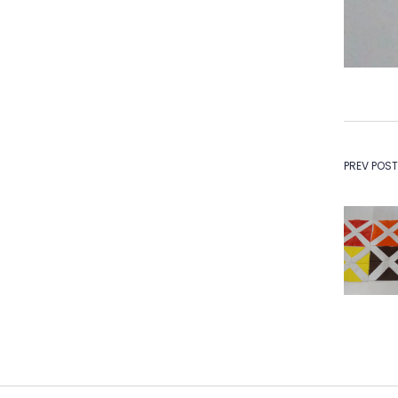
Na
PREV POST
de
Po