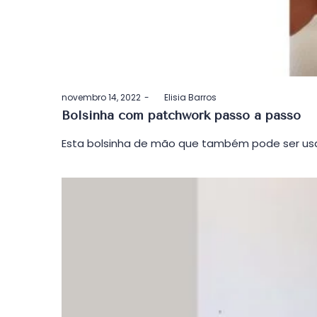
Postado
novembro 14, 2022
by
Elisia Barros
em
Bolsinha com patchwork passo a passo
Esta bolsinha de mão que também pode ser usa