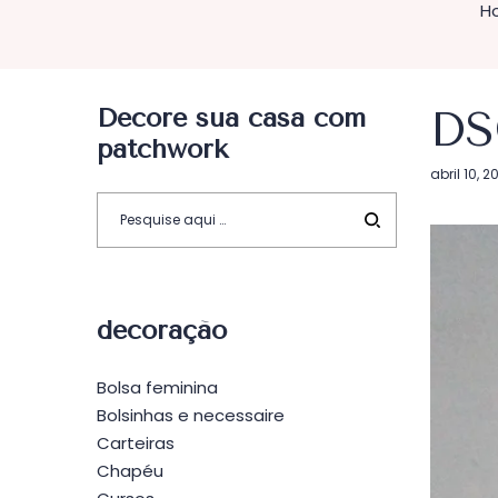
H
Decore sua casa com
DS
patchwork
Postado
abril 10, 2
em
decoração
Bolsa feminina
Bolsinhas e necessaire
Carteiras
Chapéu