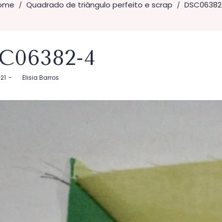
ome
Quadrado de triângulo perfeito e scrap
DSC06382
/
/
C06382-4
021
by
Elisia Barros