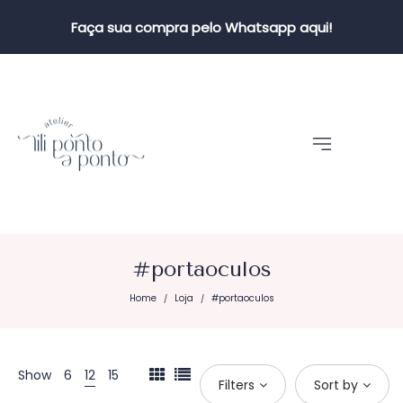
Faça sua compra pelo Whatsapp aqui!
#portaoculos
Home
Loja
#portaoculos
/
/
Show
6
12
15
Filters
Sort by