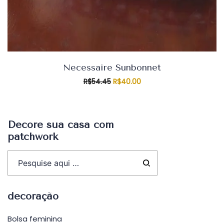
Necessaire Sunbonnet
O
O
R$
54.45
R$
40.00
preço
preço
original
atual
era:
é:
R$54.45.
R$40.00.
Decore sua casa com
patchwork
decoração
Bolsa feminina