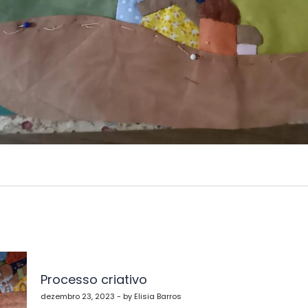
vegação
Processo criativo
st
dezembro 23, 2023 - by Elisia Barros