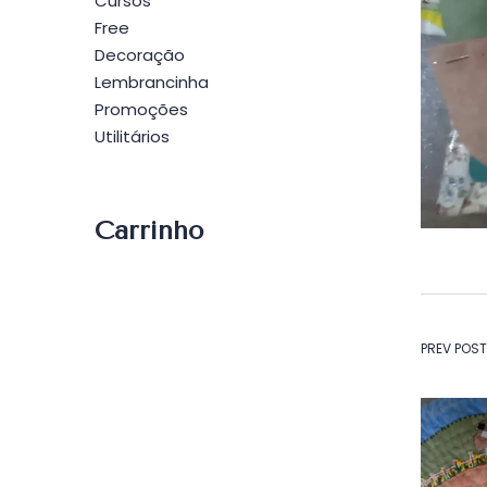
Cursos
Free
Decoração
Lembrancinha
Promoções
Utilitários
Carrinho
Na
PREV POST
de
Po