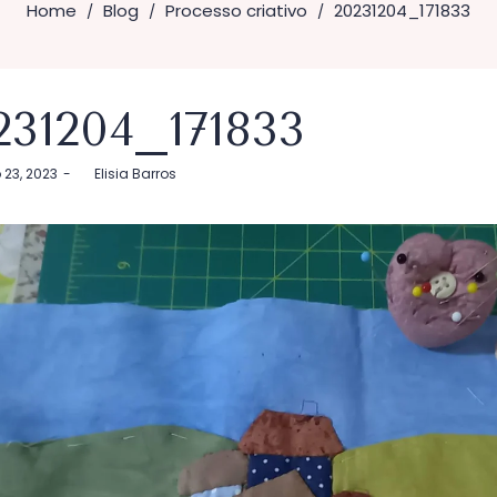
Home
Blog
Processo criativo
20231204_171833
/
/
/
231204_171833
23, 2023
by
Elisia Barros