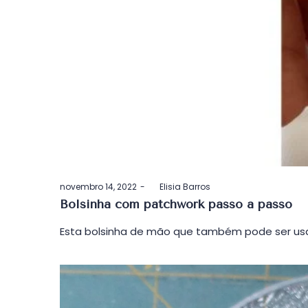
Postado
novembro 14, 2022
by
Elisia Barros
em
Bolsinha com patchwork passo a passo
Esta bolsinha de mão que também pode ser usa