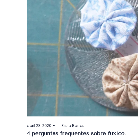
Postado
abril 28, 2020
by
Elisia Barros
em
4 perguntas frequentes sobre fuxico.