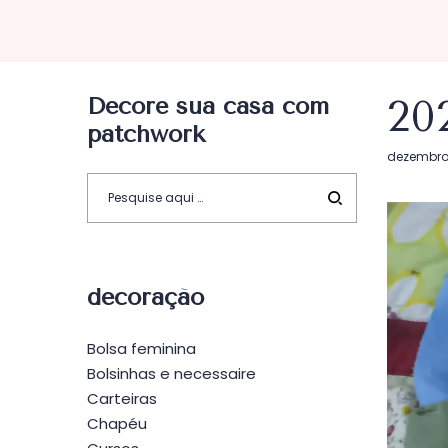
Decore sua casa com
20
patchwork
Postado
dezembro 
em
decoração
Bolsa feminina
Bolsinhas e necessaire
Carteiras
Chapéu