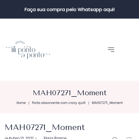
Faça sua compra pelo Whatsapp aqui!
MAH07271_Moment
Home
Porta absorvente com crazy quilt
MAH07271_Moment
/
/
MAH07271_Moment
Postado
outubro 12, 2021
by
Elisia Barros