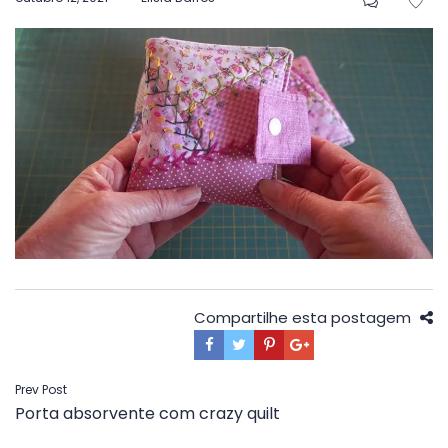
em
Compartilhe esta postagem
Navegação
Prev Post
Porta absorvente com crazy quilt
de