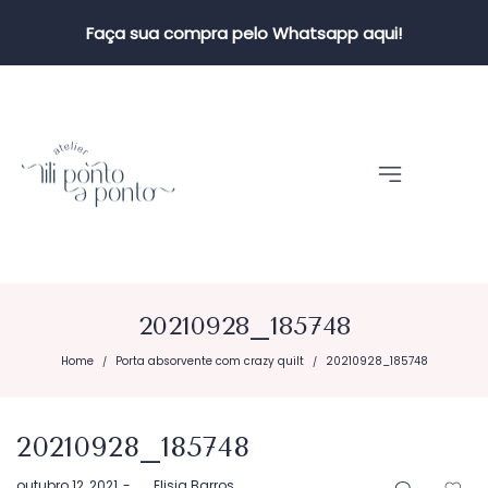
Faça sua compra pelo Whatsapp aqui!
20210928_185748
Home
Porta absorvente com crazy quilt
20210928_185748
/
/
20210928_185748
Postado
outubro 12, 2021
by
Elisia Barros