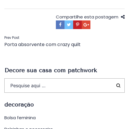
Compartilhe esta postagem
Navegação
Prev Post
Porta absorvente com crazy quilt
de
Post
Decore sua casa com patchwork
decoração
Bolsa feminina