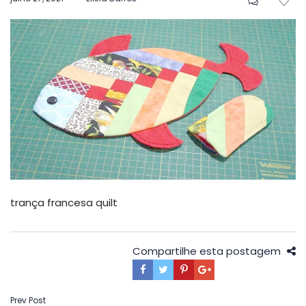
em
trança francesa quilt
Compartilhe esta postagem
Navegação
Prev Post