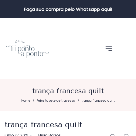
Faça sua compra pelo Whatsapp aqui!
trança francesa quilt
Home
Peixe tapete de travessa
trança francesa quilt
/
/
trança francesa quilt
Postado
julho 27, 2021
by
Elisia Barros