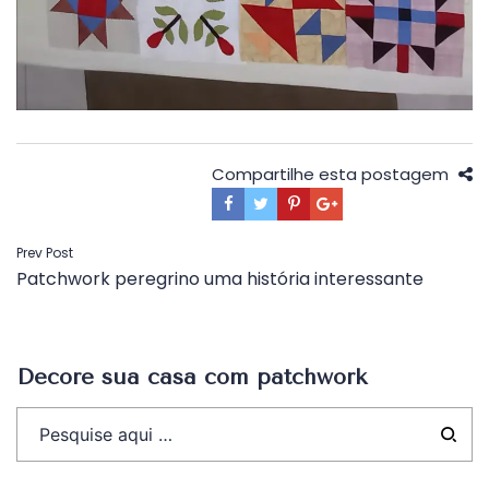
Compartilhe esta postagem
Navegação
Prev Post
Patchwork peregrino uma história interessante
de
Post
Decore sua casa com patchwork