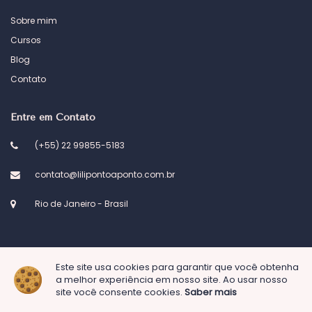
Sobre mim
Cursos
Blog
Contato
Entre em Contato
(+55) 22 99855-5183
contato@lilipontoaponto.com.br
Rio de Janeiro - Brasil
Este site usa cookies para garantir que você obtenha
© 2023 Atelier Lili ponto a ponto. Desenvolvido por
Kel Designs
a melhor experiência em nosso site. Ao usar nosso
site você consente cookies.
Saber mais