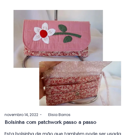
Postado
novembro 14, 2022
by
Elisia Barros
em
Bolsinha com patchwork passo a passo
Esta bolsinha de mão que também pode ser usada