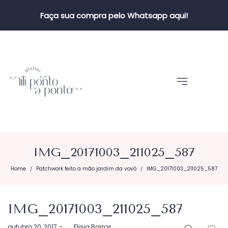
Faça sua compra pelo Whatsapp aqui!
IMG_20171003_211025_587
Home
Patchwork feito a mão jardim da vovó
IMG_20171003_211025_587
/
/
IMG_20171003_211025_587
Postado
outubro 20, 2017
by
Elisia Barros