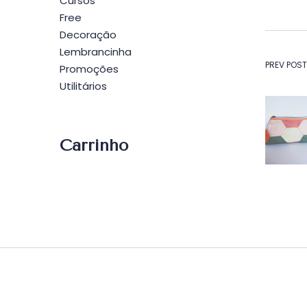
Cursos
Free
Decoração
Lembrancinha
Na
PREV POST
Promoções
Utilitários
de
Po
Carrinho