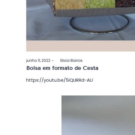
Postado
junho 11, 2022
by
Elisia Barros
em
Bolsa em formato de Cesta
https://youtu.be/5iQLIRRd-AU