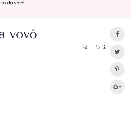
dim da vovó
a vovó
2