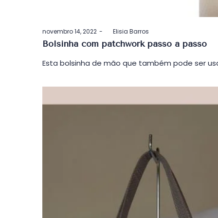
Postado
novembro 14, 2022
by
Elisia Barros
em
Bolsinha com patchwork passo a passo
Esta bolsinha de mão que também pode ser usa