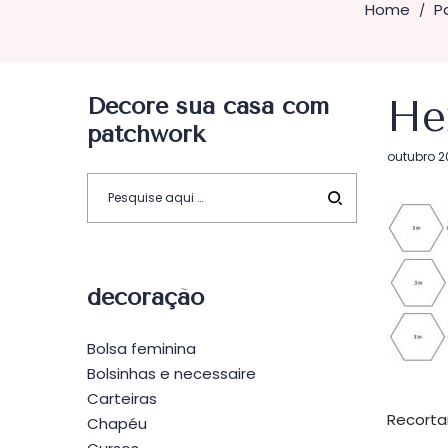
Home
P
/
Decore sua casa com
He
patchwork
Postado
outubro 20
em
decoração
Bolsa feminina
Bolsinhas e necessaire
Carteiras
Recorta
Chapéu