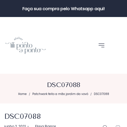
Faça sua compra pelo Whatsapp aqui!
DSC07088
Home
Patchwork feito a mão jardim da vovó
DSC07088
/
/
DSC07088
Postado
junho 2, 2021
by
Elisia Barros