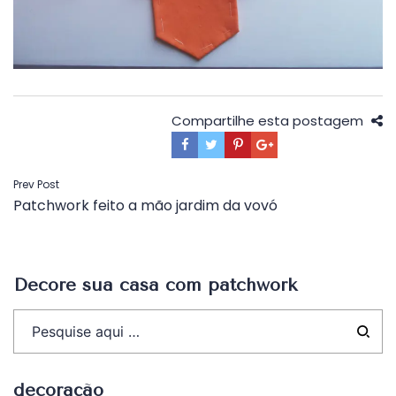
Compartilhe esta postagem
Navegação
Prev Post
Patchwork feito a mão jardim da vovó
de
Post
Decore sua casa com patchwork
decoração