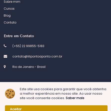
Sobre mim
Cursos
Blog
Contato
Entre em Contato
(+55) 22 99855-5183
contato@lilipontoaponto.com.br
Rio de Janeiro - Brasil
Este site usa cookies para garantir que você obtenha
© 2023 Atelier Lili ponto a ponto. Desenvolvido por
Kel Designs
a melhor experiência em nosso site. Ao usar nosso
site você consente cookies.
Saber mais
Aceitar